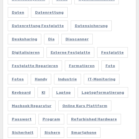
Daten
Datenrettung
Datenrettung Festplatte
Datensicherung
Desksharing
Dia
Diascanner
Digitalisieren
Externe Festplatte
Festplatte
Festplatte Reparieren
Formatieren
Foto
Fotos
Handy
Industrie
IT-Monitoring
Keyboard
KI
Laptop
Laptopformatierung
Macbook Reparatur
Online Kurs Plattform
Passwort
Program
Refurbished Hardware
Sicherheit
Sichern
Smartphone