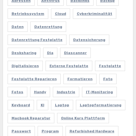
Adressen
Antivirus
Backlinks
Backup
Betriebssystem
Cloud
Cyberkriminalität
Daten
Datenrettung
Datenrettung Festplatte
Datensicherung
Desksharing
Dia
Diascanner
Digitalisieren
Externe Festplatte
Festplatte
Festplatte Reparieren
Formatieren
Foto
Fotos
Handy
Industrie
IT-Monitoring
Keyboard
KI
Laptop
Laptopformatierung
Macbook Reparatur
Online Kurs Plattform
Passwort
Program
Refurbished Hardware