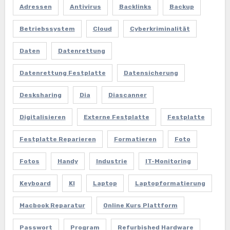
Adressen
Antivirus
Backlinks
Backup
Betriebssystem
Cloud
Cyberkriminalität
Daten
Datenrettung
Datenrettung Festplatte
Datensicherung
Desksharing
Dia
Diascanner
Digitalisieren
Externe Festplatte
Festplatte
Festplatte Reparieren
Formatieren
Foto
Fotos
Handy
Industrie
IT-Monitoring
Keyboard
KI
Laptop
Laptopformatierung
Macbook Reparatur
Online Kurs Plattform
Passwort
Program
Refurbished Hardware