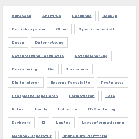
Adressen
Antivirus
Backlinks
Backup
Betriebssystem
Cloud
Cyberkriminalität
Daten
Datenrettung
Datenrettung Festplatte
Datensicherung
Desksharing
Dia
Diascanner
Digitalisieren
Externe Festplatte
Festplatte
Festplatte Reparieren
Formatieren
Foto
Fotos
Handy
Industrie
IT-Monitoring
Keyboard
KI
Laptop
Laptopformatierung
Macbook Reparatur
Online Kurs Plattform