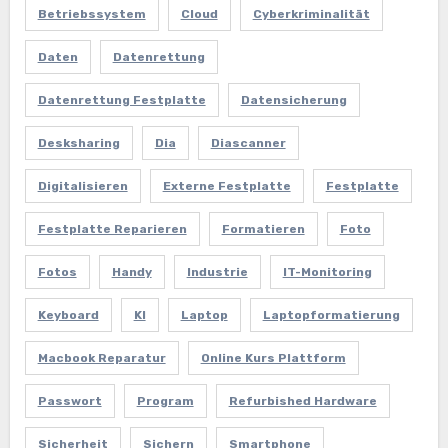
Betriebssystem
Cloud
Cyberkriminalität
Daten
Datenrettung
Datenrettung Festplatte
Datensicherung
Desksharing
Dia
Diascanner
Digitalisieren
Externe Festplatte
Festplatte
Festplatte Reparieren
Formatieren
Foto
Fotos
Handy
Industrie
IT-Monitoring
Keyboard
KI
Laptop
Laptopformatierung
Macbook Reparatur
Online Kurs Plattform
Passwort
Program
Refurbished Hardware
Sicherheit
Sichern
Smartphone